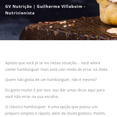
GV Nutrição | Guilherme Villaboim -
Nutricionista
Aposto que você já se viu nessa situação…. você adora
comer hambúrguer mais está com medo de errar na dieta.
Quem não gosta de um hambúrguer, não é mesmo?
Eu gosto muito! E por isso, vou dar umas dicas aqui para
você não errar na sua escolha.
O clássico hambúrguer é uma opção que possui um
preparo simples e rápido, além de muito gostoso. Porém,